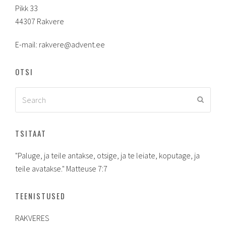
Pikk 33
44307 Rakvere
E-mail: rakvere@advent.ee
OTSI
Search
Submit
TSITAAT
"Paluge, ja teile antakse, otsige, ja te leiate, koputage, ja
teile avatakse." Matteuse 7:7
TEENISTUSED
RAKVERES