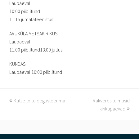
Laupäeval
10:00 piiblitund
11:15 jumalateenistus
ARUKÜLA METSAKIRIKUS
Laupäeval
11:00 piiblitund13:00 jutlus
KUNDAS
Laupäeval 10:00 piiblitund
previous
next
Kutse toite degusteerima
Rakveres toimusid
post:
post:
kirikupäevad