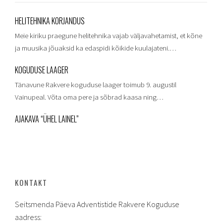
HELITEHNIKA KORJANDUS
Meie kiriku praegune helitehnika vajab väljavahetamist, et kõne
ja muusika jõuaksid ka edaspidi kõikide kuulajateni.…
KOGUDUSE LAAGER
Tänavune Rakvere koguduse laager toimub 9. augustil
Vainupeal. Võta oma pere ja sõbrad kaasa ning…
AJAKAVA “ÜHEL LAINEL”
KONTAKT
Seitsmenda Päeva Adventistide Rakvere Koguduse
aadress: