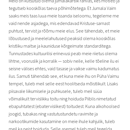
Meid on kutsutud olema jumalakartlik rahvas, kes mõtleb ja
tegutseb kooskõlas taeva põhimõtetega. Et Jumala Vaim
saaks meis taas luua meie Issanda iseloomu, tegeleme me
vaid nende asjadega, mis edendavad Kristuse-sarnast
puhtust, tervist ja rõõmu meie elus. See tähendab, et meie
lõbustused ja meelelahutused peaksid olema kooskõlas
kristliku maitse ja kauniduse kõrgeimate standarditega.
Tunnustades kultuurilisi erinevusi peab meie riietus olema
lihtne, vooruslik ja korralik — sobiv neile, kelle tõeline ilu ei
seisne välises ehtes, vaid tasase ja vaikse vaimu kadumatus
ilus. Samuti tähendab see, et kuna meie ihu on Püha Vaimu
tempel, tuleb meil selle eest hoolitseda mõistlikult. Lisaks
piisavale liikumisele ja puhkusele, tuleb meil süüa
võimalikult tervislikku toitu ning hoiduda Piiblis nimetatud
ebapuhtatest (ebatervislikest) toitudest. Kuna alkohoolsed
joogid, tubakas ning vastutustundetu ravimite ja
narkootikumide kasutamine on meie ihule kahjulik, tuleb
meil ka neist hoiduda. Selle asemel tuleb meil tegelda