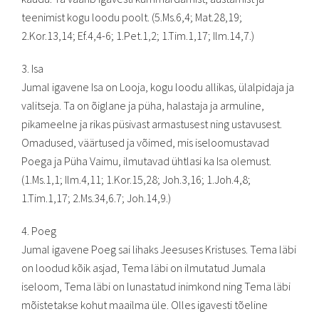
teenimist kogu loodu poolt. (5.Ms.6,4; Mat.28,19;
2.Kor.13,14; Ef.4,4-6; 1.Pet.1,2; 1.Tim.1,17; Ilm.14,7.)
3. Isa
Jumal igavene Isa on Looja, kogu loodu allikas, ülalpidaja ja
valitseja. Ta on õiglane ja püha, halastaja ja armuline,
pikameelne ja rikas püsivast armastusest ning ustavusest.
Omadused, väärtused ja võimed, mis iseloomustavad
Poega ja Püha Vaimu, ilmutavad ühtlasi ka Isa olemust.
(1.Ms.1,1; Ilm.4,11; 1.Kor.15,28; Joh.3,16; 1.Joh.4,8;
1.Tim.1,17; 2.Ms.34,6.7; Joh.14,9.)
4. Poeg
Jumal igavene Poeg sai lihaks Jeesuses Kristuses. Tema läbi
on loodud kõik asjad, Tema läbi on ilmutatud Jumala
iseloom, Tema läbi on lunastatud inimkond ning Tema läbi
mõistetakse kohut maailma üle. Olles igavesti tõeline