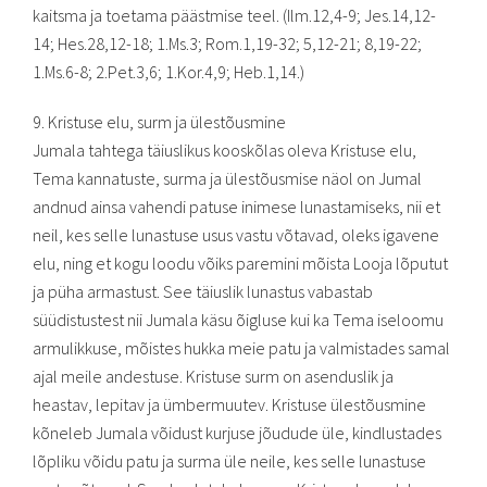
kaitsma ja toetama päästmise teel. (Ilm.12,4-9; Jes.14,12-
14; Hes.28,12-18; 1.Ms.3; Rom.1,19-32; 5,12-21; 8,19-22;
1.Ms.6-8; 2.Pet.3,6; 1.Kor.4,9; Heb.1,14.)
9. Kristuse elu, surm ja ülestõusmine
Jumala tahtega täiuslikus kooskõlas oleva Kristuse elu,
Tema kannatuste, surma ja ülestõusmise näol on Jumal
andnud ainsa vahendi patuse inimese lunastamiseks, nii et
neil, kes selle lunastuse usus vastu võtavad, oleks igavene
elu, ning et kogu loodu võiks paremini mõista Looja lõputut
ja püha armastust. See täiuslik lunastus vabastab
süüdistustest nii Jumala käsu õigluse kui ka Tema iseloomu
armulikkuse, mõistes hukka meie patu ja valmistades samal
ajal meile andestuse. Kristuse surm on asenduslik ja
heastav, lepitav ja ümbermuutev. Kristuse ülestõusmine
kõneleb Jumala võidust kurjuse jõudude üle, kindlustades
lõpliku võidu patu ja surma üle neile, kes selle lunastuse