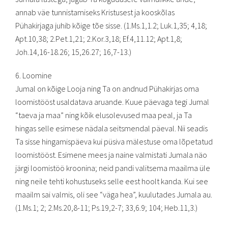
annab väe tunnistamiseks Kristusest ja kooskõlas
Pühakirjaga juhib kõige tõe sisse. (1.Ms.1,1.2; Luk.1,35; 4,18;
Apt.10,38; 2.Pet.1,21; 2.Kor.3,18; Ef.4,11.12; Apt.1,8;
Joh.14,16-18.26; 15,26.27; 16,7-13.)
6. Loomine
Jumal on kõige Looja ning Ta on andnud Pühakirjas oma
loomistööst usaldatava aruande. Kuue päevaga tegi Jumal
“taeva ja maa” ning kõik elusolevused maa peal, ja Ta
hingas selle esimese nädala seitsmendal päeval. Nii seadis
Ta sisse hingamispäeva kui püsiva mälestuse oma lõpetatud
loomistööst. Esimene mees ja naine valmistati Jumala näo
järgi loomistöö kroonina; neid pandi valitsema maailma üle
ning neile tehti kohustuseks selle eest hoolt kanda. Kui see
maailm sai valmis, oli see “väga hea”, kuulutades Jumala au.
(1.Ms.1; 2; 2.Ms.20,8-11; Ps.19,2-7; 33,6.9; 104; Heb.11,3.)