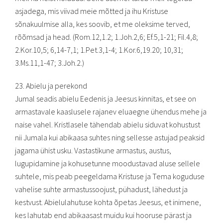
asjadega, mis viivad meie mõtted ja ihu Kristuse
sõnakuulmise alla, kes soovib, et me oleksime terved,
rõõmsad ja head. (Rom.12,1.2; 1.Joh.2,6; Ef.5,1-21; Fil.4,8;
2.Kor.10,5; 6,14-7,1; 1.Pet.3,1-4; 1.Kor.6,19.20; 10,31;
3.Ms.11,1-47; 3.Joh.2.)
23. Abielu ja perekond
Jumal seadis abielu Eedenis ja Jeesus kinnitas, et see on
armastavale kaaslusele rajanev eluaegne ühendus mehe ja
naise vahel. Kristlasele tähendab abielu siduvat kohustust
nii Jumala kui abikaasa suhtes ning sellesse astujad peaksid
jagama ühist usku. Vastastikune armastus, austus,
lugupidamine ja kohusetunne moodustavad aluse sellele
suhtele, mis peab peegeldama Kristuse ja Tema koguduse
vahelise suhte armastussoojust, pühadust, lähedust ja
kestvust. Abielulahutuse kohta õpetas Jeesus, et inimene,
kes lahutab end abikaasast muidu kui hooruse pärast ja