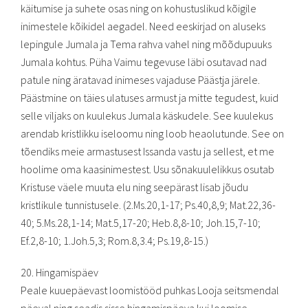
käitumise ja suhete osas ning on kohustuslikud kõigile
inimestele kõikidel aegadel. Need eeskirjad on aluseks
lepingule Jumala ja Tema rahva vahel ning mõõdupuuks
Jumala kohtus. Püha Vaimu tegevuse läbi osutavad nad
patule ning äratavad inimeses vajaduse Päästja järele.
Päästmine on täies ulatuses armust ja mitte tegudest, kuid
selle viljaks on kuulekus Jumala käskudele. See kuulekus
arendab kristlikku iseloomu ning loob heaolutunde. See on
tõendiks meie armastusest Issanda vastu ja sellest, et me
hoolime oma kaasinimestest. Usu sõnakuulelikkus osutab
Kristuse väele muuta elu ning seepärast lisab jõudu
kristlikule tunnistusele. (2.Ms.20,1-17; Ps.40,8,9; Mat.22,36-
40; 5.Ms.28,1-14; Mat.5,17-20; Heb.8,8-10; Joh.15,7-10;
Ef.2,8-10; 1.Joh.5,3; Rom.8,3.4; Ps.19,8-15.)
20. Hingamispäev
Peale kuuepäevast loomistööd puhkas Looja seitsmendal