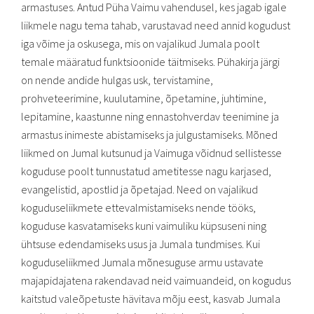
armastuses. Antud Püha Vaimu vahendusel, kes jagab igale
liikmele nagu tema tahab, varustavad need annid kogudust
iga võime ja oskusega, mis on vajalikud Jumala poolt
temale määratud funktsioonide täitmiseks. Pühakirja järgi
on nende andide hulgas usk, tervistamine,
prohveteerimine, kuulutamine, õpetamine, juhtimine,
lepitamine, kaastunne ning ennastohverdav teenimine ja
armastus inimeste abistamiseks ja julgustamiseks. Mõned
liikmed on Jumal kutsunud ja Vaimuga võidnud sellistesse
koguduse poolt tunnustatud ametitesse nagu karjased,
evangelistid, apostlid ja õpetajad. Need on vajalikud
koguduseliikmete ettevalmistamiseks nende tööks,
koguduse kasvatamiseks kuni vaimuliku küpsuseni ning
ühtsuse edendamiseks usus ja Jumala tundmises. Kui
koguduseliikmed Jumala mõnesuguse armu ustavate
majapidajatena rakendavad neid vaimuandeid, on kogudus
kaitstud valeõpetuste hävitava mõju eest, kasvab Jumala