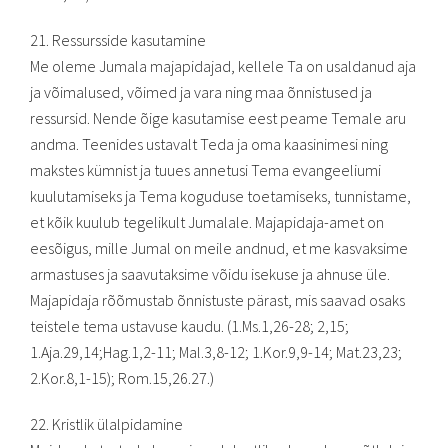
21. Ressursside kasutamine
Me oleme Jumala majapidajad, kellele Ta on usaldanud aja
ja võimalused, võimed ja vara ning maa õnnistused ja
ressursid. Nende õige kasutamise eest peame Temale aru
andma. Teenides ustavalt Teda ja oma kaasinimesi ning
makstes kümnist ja tuues annetusi Tema evangeeliumi
kuulutamiseks ja Tema koguduse toetamiseks, tunnistame,
et kõik kuulub tegelikult Jumalale. Majapidaja-amet on
eesõigus, mille Jumal on meile andnud, et me kasvaksime
armastuses ja saavutaksime võidu isekuse ja ahnuse üle.
Majapidaja rõõmustab õnnistuste pärast, mis saavad osaks
teistele tema ustavuse kaudu. (1.Ms.1,26-28; 2,15;
1.Aja.29,14;Hag.1,2-11; Mal.3,8-12; 1.Kor.9,9-14; Mat.23,23;
2.Kor.8,1-15); Rom.15,26.27.)
22. Kristlik ülalpidamine