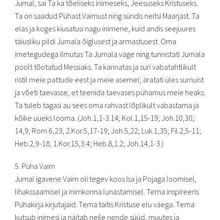
Jumal, sai Ta ka tõeliseks inimeseks, Jeesuseks Kristuseks.
Ta on saadud Pühast Vaimust ning sündis neitsi Maarjast. Ta
elas ja koges kiusatusi nagu inimene, kuid andis seejuures
täiusliku pildi Jumala õiglusest ja armastusest. Oma
imetegudega ilmutas Ta Jumala väge ning tunnistati Jumala
poolt tõotatud Messiaks. Ta kannatas ja suri vabatahtlikult
ristil meie pattude eest ja meie asemel; äratati üles surnuist
ja võeti taevasse, et teenida taevases pühamus meie heaks.
Ta tuleb tagasi au sees oma rahvast lõplikult vabastama ja
kõike uueks looma. (Joh.1,1-3.14; Kol.1,15-19; Joh.10,30;
14,9; Rom.6,23; 2.Kor.5,17-19; Joh.5,22; Luk.1,35; Fil.2,5-11;
Heb.2,9-18; 1.Kor.15,3.4; Heb.8,1.2; Joh.14,1-3.)
5. Püha Vaim
Jumal igavene Vaim oli tegev koos Isa ja Pojaga loomisel,
lihakssaamisel ja inimkonna lunastamisel. Tema inspireeris
Pühakirja kirjutajaid. Tema täitis Kristuse elu väega. Tema
kutsub inimesi ja näitab neile nende süüd, muutes ja