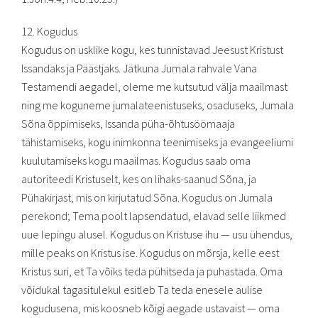
12. Kogudus
Kogudus on usklike kogu, kes tunnistavad Jeesust Kristust
Issandaks ja Päästjaks. Jätkuna Jumala rahvale Vana
Testamendi aegadel, oleme me kutsutud välja maailmast
ning me koguneme jumalateenistuseks, osaduseks, Jumala
Sõna õppimiseks, Issanda püha-õhtusöömaaja
tähistamiseks, kogu inimkonna teenimiseks ja evangeeliumi
kuulutamiseks kogu maailmas. Kogudus saab oma
autoriteedi Kristuselt, kes on lihaks-saanud Sõna, ja
Pühakirjast, mis on kirjutatud Sõna. Kogudus on Jumala
perekond; Tema poolt lapsendatud, elavad selle liikmed
uue lepingu alusel. Kogudus on Kristuse ihu — usu ühendus,
mille peaks on Kristus ise. Kogudus on mõrsja, kelle eest
Kristus suri, et Ta võiks teda pühitseda ja puhastada. Oma
võidukal tagasitulekul esitleb Ta teda enesele aulise
kogudusena, mis koosneb kõigi aegade ustavaist — oma