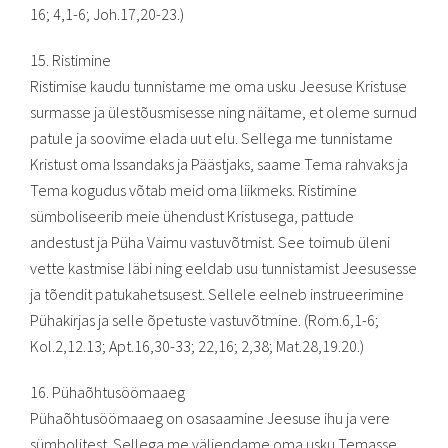
16; 4,1-6; Joh.17,20-23.)
15. Ristimine
Ristimise kaudu tunnistame me oma usku Jeesuse Kristuse
surmasse ja ülestõusmisesse ning näitame, et oleme surnud
patule ja soovime elada uut elu. Sellega me tunnistame
Kristust oma Issandaks ja Päästjaks, saame Tema rahvaks ja
Tema kogudus võtab meid oma liikmeks. Ristimine
sümboliseerib meie ühendust Kristusega, pattude
andestust ja Püha Vaimu vastuvõtmist. See toimub üleni
vette kastmise läbi ning eeldab usu tunnistamist Jeesusesse
ja tõendit patukahetsusest. Sellele eelneb instrueerimine
Pühakirjas ja selle õpetuste vastuvõtmine. (Rom.6,1-6;
Kol.2,12.13; Apt.16,30-33; 22,16; 2,38; Mat.28,19.20.)
16. Pühaõhtusöömaaeg
Pühaõhtusöömaaeg on osasaamine Jeesuse ihu ja vere
sümbolitest. Sellega me väljendame oma usku Temasse,