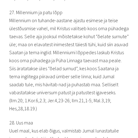
27. Millennium ja patu lõpp
Millennium on tuhande-aastane ajastu esimese ja teise
ülestõusmise vahel, mil Kristus valitseb koos oma pühadega
taevas. Selle aja jooksul mõistetakse kohut “õelate surnute”
üle; maa on elavatest inimestest täiesti tühi, kuid siin asuvad
Saatan ja tema inglid. Millenniumi lõppedes laskub Kristus
koos oma pühadega ja Püha Linnaga taevast maa peale.
Siis äratatakse üles “õelad surnud”, kes koos Saatana ja
tema inglitega piiravad ümber selle linna; kuid Jumal
saadab tule, mis hävitab nad ja puhastab maa. Selliselt
vabastatakse universum patust ja patustest igaveseks.
(Ilm.20; 1.Kor.6,2.3; Jer.4,23-26; Ilm.21,1-5; Mal.3,19;
Hes,28,18.19.)
28. Uus maa
Uuel maal, kus elab õigus, valmistab Jumal lunastatuile