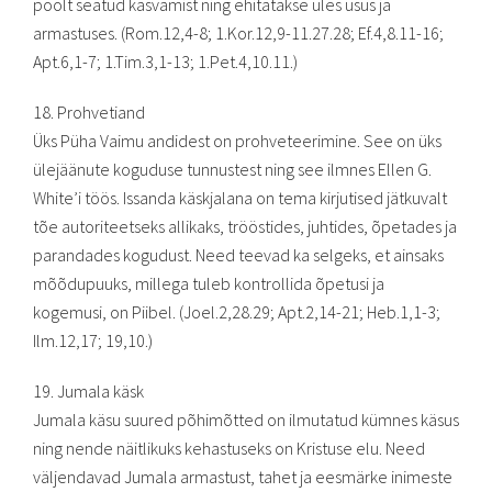
poolt seatud kasvamist ning ehitatakse üles usus ja
armastuses. (Rom.12,4-8; 1.Kor.12,9-11.27.28; Ef.4,8.11-16;
Apt.6,1-7; 1.Tim.3,1-13; 1.Pet.4,10.11.)
18. Prohvetiand
Üks Püha Vaimu andidest on prohveteerimine. See on üks
ülejäänute koguduse tunnustest ning see ilmnes Ellen G.
White’i töös. Issanda käskjalana on tema kirjutised jätkuvalt
tõe autoriteetseks allikaks, trööstides, juhtides, õpetades ja
parandades kogudust. Need teevad ka selgeks, et ainsaks
mõõdupuuks, millega tuleb kontrollida õpetusi ja
kogemusi, on Piibel. (Joel.2,28.29; Apt.2,14-21; Heb.1,1-3;
Ilm.12,17; 19,10.)
19. Jumala käsk
Jumala käsu suured põhimõtted on ilmutatud kümnes käsus
ning nende näitlikuks kehastuseks on Kristuse elu. Need
väljendavad Jumala armastust, tahet ja eesmärke inimeste