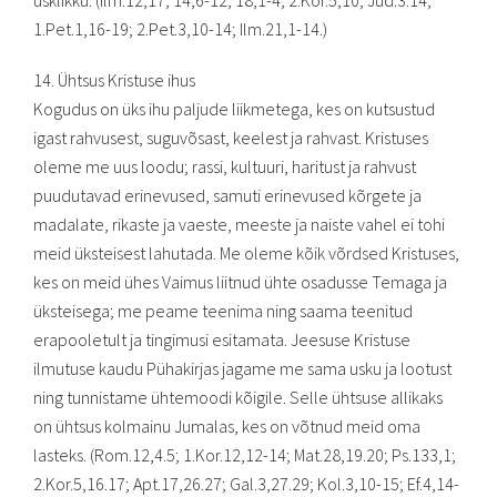
usklikku. (Ilm.12,17; 14,6-12; 18,1-4; 2.Kor.5,10; Jud.3.14;
1.Pet.1,16-19; 2.Pet.3,10-14; Ilm.21,1-14.)
14. Ühtsus Kristuse ihus
Kogudus on üks ihu paljude liikmetega, kes on kutsustud
igast rahvusest, suguvõsast, keelest ja rahvast. Kristuses
oleme me uus loodu; rassi, kultuuri, haritust ja rahvust
puudutavad erinevused, samuti erinevused kõrgete ja
madalate, rikaste ja vaeste, meeste ja naiste vahel ei tohi
meid üksteisest lahutada. Me oleme kõik võrdsed Kristuses,
kes on meid ühes Vaimus liitnud ühte osadusse Temaga ja
üksteisega; me peame teenima ning saama teenitud
erapooletult ja tingimusi esitamata. Jeesuse Kristuse
ilmutuse kaudu Pühakirjas jagame me sama usku ja lootust
ning tunnistame ühtemoodi kõigile. Selle ühtsuse allikaks
on ühtsus kolmainu Jumalas, kes on võtnud meid oma
lasteks. (Rom.12,4.5; 1.Kor.12,12-14; Mat.28,19.20; Ps.133,1;
2.Kor.5,16.17; Apt.17,26.27; Gal.3,27.29; Kol.3,10-15; Ef.4,14-