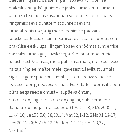
päeval ning seadis sisse hingamispäeva kui loomise
mälestusmärgi kõigi inimeste jaoks. Jumala muutumatu
käsuseaduse neljas käsk nõuab selle seitsmenda päeva
hingamispäeva pühitsemist puhkepäevana,
jumalateenistuse ja ligimese teenimise päevana —
kooskõlas Jeesuse kui hingamispäeva Issanda õpetuse ja
praktilise eeskujuga. Hingamispäev on rõõmsa suhtlemise
päevaks Jumalaga ja üksteisega. See on sümbol meie
lunastusest Kristuses, meie pühitsuse märk, meie ustavuse
näitaja ning eelmaitse meie igavesest tulevikust Jumala
riigis. Hingamispäev on Jumala ja Tema rahva vahelise
igavese lepingu igaveseks märgiks. Pidades rõõmsalt seda
püha aega reede õhtust – laupäeva õhtuni,
päikeseloojangust päikeseloojanguni, pühitseme me
Jumala loomis- ja lunastustööd. (1.Ms.2,1-3; 2.Ms.20,8-11;
Luk.4,16; Jes.56,5.6; 58,13.14; Mat.12,1-12; 2.Ms.31,13-17;
Hes.20,12.20; 5.Ms.5,12-15; Heb. 4,1-11; 3.Ms.23,32;
Mrk.1,32.)