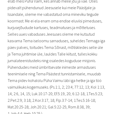
elab meis Püha Vaim, kes annab meile jõu ja väe. Olles
pidevalt pühendunud Jeesusele kui meie Päästjale ja
Issandale, oleme me vabastatud oma mineviku tegude
koormast. Me ei ela enam oma endise eluviisi pimeduses,
kurjusejõudude kartuses, teadmatuses ja mõttetuses.
Selles uues vabaduses Jeesuses oleme me kutsutud
kasvama Tema iseloomu sarnaduses, suheldes Temaga iga
päev palves, toitudes Tema Sõnast, mõtiskledes selle üle
ja Tema juhtimise üle, lauldes Talle kiitust, tulles kokku
jumalateenistusteks ning osaledes koguduse misjonis.
Pühendudes meid ümbritsevate inimeste armastuses
teenimisele ning Tema Päästest tunnistamisele, muudab
Tema pidev kohalolu Püha Vaimu läbi iga hetke ja iga töö
vaimulikuks kogemuseks. (Ps.1:1, 2; 23:4; 77:12, 13; Kol 1:13,
14; 2:6, 14, 15; Luk.10:17-20; Ef.5:19, 20; 6:12-18; 1.Tes.5:23;
2.Pet.2:9; 3:18; 2.Kor.3:17, 18; Flp.3:7-14; 1.Tes.5:16-18;
Mat.20:25-28; Joh.20:21; Gal.5:22-25; Rom.8:38, 39;
1.Joh.4:4; Heb.10:25.)