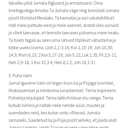
täiusliku pildi Jumala õiglusest ja armastusest. Oma
imetegudega ilmutas Ta Jumala väge ning tunnistati Jumala
poolt tõotatud Messiaks. Ta kannatas ja suri vabatahtlikult
ristil meie pattude eest ja meie asemel; äratati üles surnuist
ja võeti taevasse, et teenida taevases pühamus meie heaks.
Ta tuleb tagasi au sees oma rahvast lõplikult vabastama ja
kõike uueks looma. (Joh.1,1-3.14; Kol.1,15-19; Joh.10,30;
14,9; Rom.6,23; 2.Kor.5,17-19; Joh.5,22; Luk.1,35; Fil.2,5-11;
Heb.2,9-18; 1.Kor.15,3.4; Heb.8,1.2; Joh.14,1-3.)
5. Püha Vaim
Jumal igavene Vaim oli tegev koos Isa ja Pojaga loomisel,
lihakssaamisel ja inimkonna lunastamisel. Tema inspireeris
Pühakirja kirjutajaid. Tema täitis Kristuse elu väega. Tema
kutsub inimesi ja näitab neile nende süüd, muutes ja
uuendades neid, kes kutse vastu võtavad, Jumala
sarnaseks. Saadetud Isa ja Poja poolt selleks, et jääda alati
Jumala lastega, jagab Ta kogudusele vaimulikke ande,