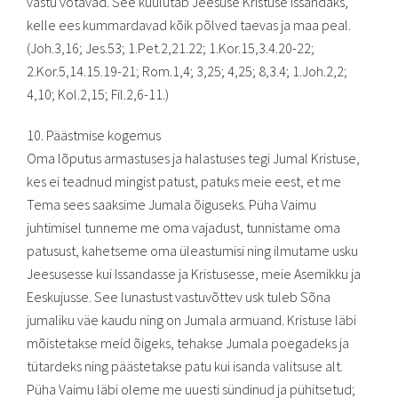
vastu võtavad. See kuulutab Jeesuse Kristuse Issandaks,
kelle ees kummardavad kõik põlved taevas ja maa peal.
(Joh.3,16; Jes.53; 1.Pet.2,21.22; 1.Kor.15,3.4.20-22;
2.Kor.5,14.15.19-21; Rom.1,4; 3,25; 4,25; 8,3.4; 1.Joh.2,2;
4,10; Kol.2,15; Fil.2,6-11.)
10. Päästmise kogemus
Oma lõputus armastuses ja halastuses tegi Jumal Kristuse,
kes ei teadnud mingist patust, patuks meie eest, et me
Tema sees saaksime Jumala õiguseks. Püha Vaimu
juhtimisel tunneme me oma vajadust, tunnistame oma
patusust, kahetseme oma üleastumisi ning ilmutame usku
Jeesusesse kui Issandasse ja Kristusesse, meie Asemikku ja
Eeskujusse. See lunastust vastuvõttev usk tuleb Sõna
jumaliku väe kaudu ning on Jumala armuand. Kristuse läbi
mõistetakse meid õigeks, tehakse Jumala poegadeks ja
tütardeks ning päästetakse patu kui isanda valitsuse alt.
Püha Vaimu läbi oleme me uuesti sündinud ja pühitsetud;