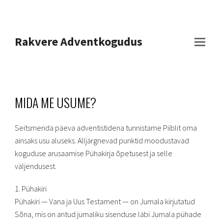
Rakvere Adventkogudus
MIDA ME USUME?
Seitsmenda päeva adventistidena tunnistame Piiblit oma
ainsaks usu aluseks. Alljärgnevad punktid moodustavad
koguduse arusaamise Pühakirja õpetusest ja selle
väljendusest.
1. Pühakiri
Pühakiri — Vana ja Uus Testament — on Jumala kirjutatud
Sõna, mis on antud jumaliku sisenduse läbi Jumala pühade