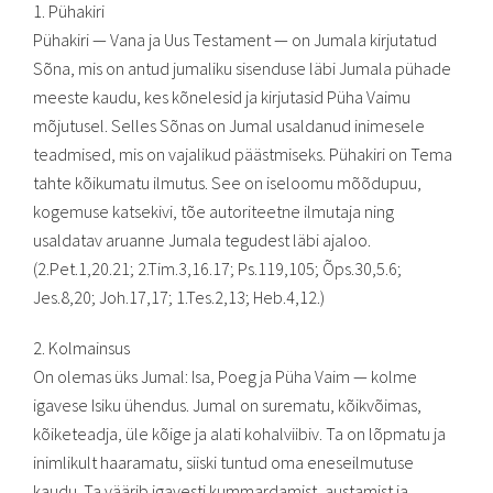
1. Pühakiri
Pühakiri — Vana ja Uus Testament — on Jumala kirjutatud
Sõna, mis on antud jumaliku sisenduse läbi Jumala pühade
meeste kaudu, kes kõnelesid ja kirjutasid Püha Vaimu
mõjutusel. Selles Sõnas on Jumal usaldanud inimesele
teadmised, mis on vajalikud päästmiseks. Pühakiri on Tema
tahte kõikumatu ilmutus. See on iseloomu mõõdupuu,
kogemuse katsekivi, tõe autoriteetne ilmutaja ning
usaldatav aruanne Jumala tegudest läbi ajaloo.
(2.Pet.1,20.21; 2.Tim.3,16.17; Ps.119,105; Õps.30,5.6;
Jes.8,20; Joh.17,17; 1.Tes.2,13; Heb.4,12.)
2. Kolmainsus
On olemas üks Jumal: Isa, Poeg ja Püha Vaim — kolme
igavese Isiku ühendus. Jumal on surematu, kõikvõimas,
kõiketeadja, üle kõige ja alati kohalviibiv. Ta on lõpmatu ja
inimlikult haaramatu, siiski tuntud oma eneseilmutuse
kaudu. Ta väärib igavesti kummardamist, austamist ja