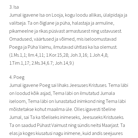
3. Isa
Jumal igavene Isa on Looja, kogu loodu allikas, ülalpidaja ja
valitseja. Ta on õiglane ja püha, halastaja ja armuline,
pikameelne ja rikas püsivast armastusest ning ustavusest.
Omadused, väärtused ja võimed, mis iseloomustavad
Poega ja Püha Vaimu, ilmutavad ühtlasi ka Isa olemust.
(1.Ms.1,1; Ilm.4,11; 1.Kor.15,28; Joh.3,16; 1.Joh.4,8;
1.Tim.1,17; 2.Ms.34,6.7; Joh.14,9.)
4. Poeg
Jumal igavene Poeg sai lihaks Jeesuses Kristuses. Tema läbi
on loodud kõik asjad, Tema läbi on ilmutatud Jumala
iseloom, Tema läbi on lunastatud inimkond ning Tema läbi
mõistetakse kohut maailma üle. Olles igavesti tõeline
Jumal, sai Ta ka tõeliseks inimeseks, Jeesuseks Kristuseks.
Ta on saadud Pühast Vaimust ning sündis neitsi Maarjast. Ta
elas ja koges kiusatusi nagu inimene, kuid andis seejuures