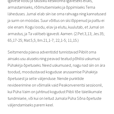
igavese kodu ja täiusliku keskkonna igaveseks eluks,
armastamiseks, rõõmutsemiseks ja õppimiseks Tema
läheduses. Jumal elab siin ise oma rahvaga ning kannatused
ja surm on möödas. Suur võitlus on siis lõppenud ja pattu ei
ole enam. Kogu loodu, elav ja elutu, kuulutab, et Jumal on
armastus; ja Ta valitseb igavesti. Aamen. (2.Pet.3,13; Jes.35;
65,17-25; Mat.5,5; Ilm.21,1-7; 22,1-5; 11,15.)
Seitsmenda päeva adventistid tunnistavad Piiblit oma
ainsaks usu aluseks ning peavad teatud põhilisi uskumusi
Pühakirja õpetuseks. Need uskumused, nagu nad siin on ära
toodud, moodustavad koguduse arusaamise Pühakirja
õpetusest ja selle väljenduse. Nende punktide
revideerimine on võimalik vaid Peakonverentsi sessioonil,
kui Püha Vaim on juhtinud kogudust Piibli tõe täielikumale
tundmisele, või kui on leitud Jumala Püha Sõna õpetuste
väljendamiseks parem keel.