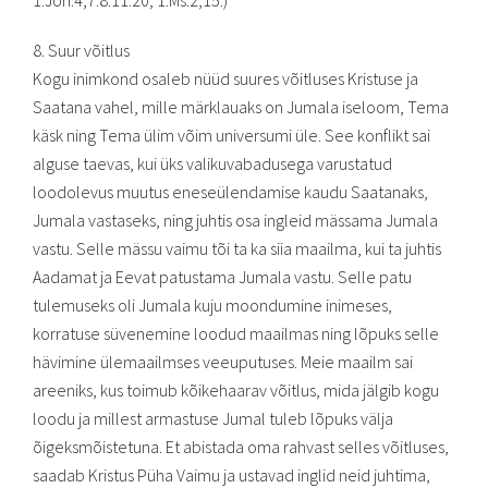
1.Joh.4,7.8.11.20; 1.Ms.2,15.)
8. Suur võitlus
Kogu inimkond osaleb nüüd suures võitluses Kristuse ja
Saatana vahel, mille märklauaks on Jumala iseloom, Tema
käsk ning Tema ülim võim universumi üle. See konflikt sai
alguse taevas, kui üks valikuvabadusega varustatud
loodolevus muutus eneseülendamise kaudu Saatanaks,
Jumala vastaseks, ning juhtis osa ingleid mässama Jumala
vastu. Selle mässu vaimu tõi ta ka siia maailma, kui ta juhtis
Aadamat ja Eevat patustama Jumala vastu. Selle patu
tulemuseks oli Jumala kuju moondumine inimeses,
korratuse süvenemine loodud maailmas ning lõpuks selle
hävimine ülemaailmses veeuputuses. Meie maailm sai
areeniks, kus toimub kõikehaarav võitlus, mida jälgib kogu
loodu ja millest armastuse Jumal tuleb lõpuks välja
õigeksmõistetuna. Et abistada oma rahvast selles võitluses,
saadab Kristus Püha Vaimu ja ustavad inglid neid juhtima,