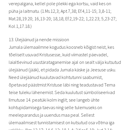
verepalgana, kellel pole plekki ega kortsu, vaid kes on
püha ja laitmatu. (1.Ms.12,3; Apt.7,38; Ef.4,11-15; 3,8-11;
Mat.28,19.20; 16,13-20; 18,18; Ef.2,19-22; 1,22.23; 5,23-27;
Kol.1,17.18.)
13. Ülejäänud ja nende missioon
Jumala ülemaailmne kogudus koosneb kõigist neist, kes
tõeliselt usuvad Kristusesse, kuid viimastel päevadel,
laialtlevinud usustärataganemise ajal on sealt välja kutsutud
ülejäänud (jääk), et pidada Jumala käske ja Jeesuse usku.
Need ülejäänud kuulutavad kohtutunni saabumist,
õpetavad päästmist Kristuse läbi ning teadustavad Tema
teise tuleku lähenemist. Seda kuulutust sümboliseerivad
Ilmutuse 14. peatüki kolm inglit; see langeb ühte
kohtupidamisega taevas ning selle tulemuseks on
meeleparandus ja uuendus maa peal. Sellest
ülemaailmsest tunnistamisest on kutsutud osa võtma iga