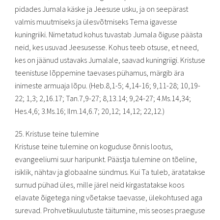
pidades Jumala käske ja Jeesuse usku, ja on seepärast
valmis muutmiseks ja ülesvõtmiseks Tema igavesse
kuningriiki. Nimetatud kohus tuvastab Jumala õiguse päästa
neid, kes usuvad Jeesusesse. Kohus teeb otsuse, et need,
kes on jäänud ustavaks Jumalale, saavad kuningriigi. Kristuse
teenistuse lõppemine taevases pühamus, märgib ära
inimeste armuaja lõpu. (Heb.8,1-5; 4,14-16; 9,11-28; 10,19-
22; 1,3; 2,16.17; Tan.7,9-27; 8,13.14; 9,24-27; 4.Ms.14,34;
Hes.4,6; 3.Ms.16; Ilm.14,6.7; 20,12; 14,12; 22,12.)
25. Kristuse teine tulemine
Kristuse teine tulemine on koguduse õnnis lootus,
evangeeliumi suur haripunkt. Päästja tulemine on tõeline,
isiklik, nähtav ja globaalne sündmus. Kui Ta tuleb, äratatakse
surnud pühad üles, mille järel neid kirgastatakse koos
elavate õigetega ning võetakse taevasse, ülekohtused aga
surevad. Prohvetikuulutuste täitumine, mis seoses praeguse