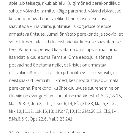
abiellub teisega, rikub abielu. Kuigi mõned perekondlikud
suhted võivad olla mitte kõige paremad, võivad abikaasad,
kes pühendavad end täielikult teineteisele Kristuses,
saavutada Püha Vaimu juhtimisel ja koguduse toetusel
armastava ühtsuse. Jumal õnnistab perekonda ja soovib, et
selle liikmed aitaksid üksteist täieliku küpsuse saavutamise
teel. Vanemad peavad kasvatama oma lapsi armastama
Issandat ja kuuletuma Temale. Oma eeskuju ja sõnaga
peavad nad õpetama neile, et Kristus on armastav
distsipliininõudja — alati õrn ja hoolitsev — kes soovib, et
neist saaksid Tema ihu liikmed, kes moodustavad Jumala
perekonna. Perekondliku ühtekuuluvuse suurenemine on
üks viimse evangeeliumikuulutuse märkidest. (1.Ms.2,18-25;
Mat.19,3-9; Joh.2,1-11; 2.Kor.6,14; Ef.5,21-33; Mat.5,31.32;
Mrk.10,11.12; Luk.16,18; 1.Kor.7,10,11; 2.Ms.20,12; Ef.6,1-4;
5.Ms.6,5-9; Õps.22,6; Mal.3,23.24.)
24. Kristuse teenistus taevases pühamus