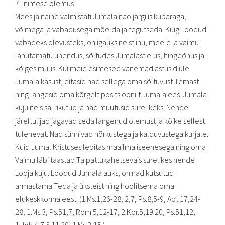
7. Inimese olemus
Mees ja naine valmistati Jumala näo järgi isikupäraga,
võimega ja vabadusega mõelda ja tegutseda. Kuigi loodud
vabadeks olevusteks, on igaüks neist ihu, meele ja vaimu
lahutamatu ühendus, sõltudes Jumalast elus, hingeõhus ja
kõiges muus. Kui meie esimesed vanemad astusid üle
Jumala käsust, eitasid nad sellega oma sõltuvust Temast
ning langesid oma kõrgelt positsioonilt Jumala ees. Jumala
kuju neis sai rikutud ja nad muutusid surelikeks. Nende
järeltulijad jagavad seda langenud olemust ja kõike sellest
tulenevat. Nad sünnivad nõrkustega ja kalduvustega kurjale.
Kuid Jumal Kristuses lepitas maailma iseenesega ning oma
Vaimu läbi taastab Ta pattukahetsevais surelikes nende
Looja kuju. Loodud Jumala auks, on nad kutsutud
armastama Teda ja üksteist ning hoolitsema oma
elukeskkonna eest. (1.Ms.1,26-28; 2,7; Ps.8,5-9; Apt.17,24-
28; 1.Ms.3; Ps.51,7; Rom.5,12-17; 2.Kor.5,19.20; Ps.51,12;