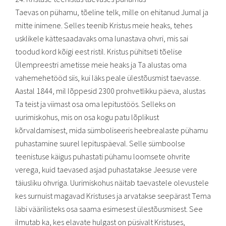
Taevas on pühamu, tõeline telk, mille on ehitanud Jumal ja
mitte inimene. Selles teenib Kristus meie heaks, tehes
usklikele kättesaadavaks oma lunastava ohvri, mis sai
toodud kord kõigi eest ristil. Kristus pühitseti tõelise
Ülempreestri ametisse meie heaks ja Ta alustas oma
vahemehetööd siis, kui läks peale ülestõusmist taevasse.
Aastal 1844, mil lõppesid 2300 prohvetlikku päeva, alustas
Ta teist ja viimast osa oma lepitustöös. Selleks on
uurimiskohus, mis on osa kogu patu lõplikust
kõrvaldamisest, mida sümboliseeris heebrealaste pühamu
puhastamine suurel lepituspäeval. Selle sümboolse
teenistuse käigus puhastati pühamu loomsete ohvrite
verega, kuid taevased asjad puhastatakse Jeesuse vere
täiusliku ohvriga. Uurimiskohus näitab taevastele olevustele
kes surnuist magavad Kristuses ja arvatakse seepärast Tema
läbi väärilisteks osa saama esimesest ülestõusmisest. See
ilmutab ka, kes elavate hulgast on püsivalt Kristuses,