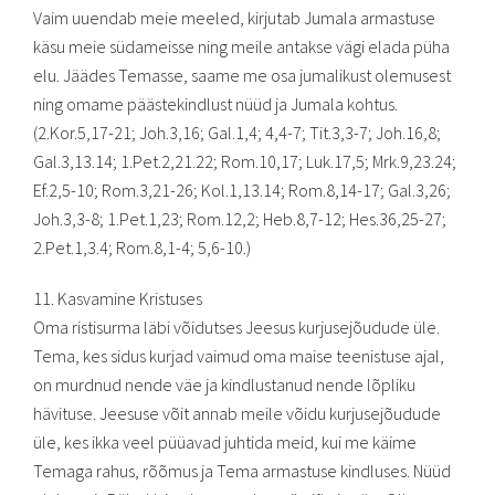
Vaim uuendab meie meeled, kirjutab Jumala armastuse
käsu meie südameisse ning meile antakse vägi elada püha
elu. Jäädes Temasse, saame me osa jumalikust olemusest
ning omame päästekindlust nüüd ja Jumala kohtus.
(2.Kor.5,17-21; Joh.3,16; Gal.1,4; 4,4-7; Tit.3,3-7; Joh.16,8;
Gal.3,13.14; 1.Pet.2,21.22; Rom.10,17; Luk.17,5; Mrk.9,23.24;
Ef.2,5-10; Rom.3,21-26; Kol.1,13.14; Rom.8,14-17; Gal.3,26;
Joh.3,3-8; 1.Pet.1,23; Rom.12,2; Heb.8,7-12; Hes.36,25-27;
2.Pet.1,3.4; Rom.8,1-4; 5,6-10.)
11. Kasvamine Kristuses
Oma ristisurma läbi võidutses Jeesus kurjusejõudude üle.
Tema, kes sidus kurjad vaimud oma maise teenistuse ajal,
on murdnud nende väe ja kindlustanud nende lõpliku
hävituse. Jeesuse võit annab meile võidu kurjusejõudude
üle, kes ikka veel püüavad juhtida meid, kui me käime
Temaga rahus, rõõmus ja Tema armastuse kindluses. Nüüd