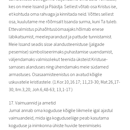
kes on meie Issand ja Päästja. Sellest võtab osa Kristus ise,
et kohtuda oma rahvaga ja kinnitada neid. Võttes sellest
osa, kuulutame me rõõmsalt Issanda surma, kuni Ta tuleb.
Ettevalmistus pühaõhtusöömaajaks hõlmab enese
läbikatsumist, meeleparandust ja pattude tunnistamist.
Meie Issand seadis sisse alandusteenistuse (jalgade
pesemise) sümboliseerimaks puhastamise uuendamist,
väljendamaks valmisolekut teenida üksteist Kristuse-
sarnases alanduses ning ühendamaks meie südamed
armastuses. Osasaamisteenistus on avatud kõigile
uskuvatele kristlastele. (1.Kor.10,16.17; 11,23-30; Mat.26,17-
30; Ilm.3,20; Joh.6,48-63; 13,1-17.)
17. Vaimuannid ja ametid
Jumal annab oma koguduse kõigile liikmeile igal ajastul
vaimuandeid, mida iga koguduseliige peab kasutama
koguduse ja inimkonna ühiste huvide teenimiseks