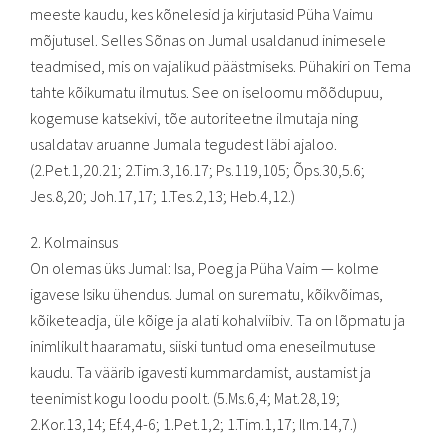
meeste kaudu, kes kõnelesid ja kirjutasid Püha Vaimu
mõjutusel. Selles Sõnas on Jumal usaldanud inimesele
teadmised, mis on vajalikud päästmiseks. Pühakiri on Tema
tahte kõikumatu ilmutus. See on iseloomu mõõdupuu,
kogemuse katsekivi, tõe autoriteetne ilmutaja ning
usaldatav aruanne Jumala tegudest läbi ajaloo.
(2.Pet.1,20.21; 2.Tim.3,16.17; Ps.119,105; Õps.30,5.6;
Jes.8,20; Joh.17,17; 1.Tes.2,13; Heb.4,12.)
2. Kolmainsus
On olemas üks Jumal: Isa, Poeg ja Püha Vaim — kolme
igavese Isiku ühendus. Jumal on surematu, kõikvõimas,
kõiketeadja, üle kõige ja alati kohalviibiv. Ta on lõpmatu ja
inimlikult haaramatu, siiski tuntud oma eneseilmutuse
kaudu. Ta väärib igavesti kummardamist, austamist ja
teenimist kogu loodu poolt. (5.Ms.6,4; Mat.28,19;
2.Kor.13,14; Ef.4,4-6; 1.Pet.1,2; 1.Tim.1,17; Ilm.14,7.)