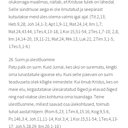
olukorraga maailmas, näitab, et Kristuse tulek on lähedal.
Selle sündmuse aega ei ole ilmutatud ja seepärast
kutsutakse meid üles olema valmis igal ajal. (Tit.2,13;
Heb.9,28; Joh.14,1-3; Apt.1,9-11; Mat.24,14; Ilm.1,7;
Mat.24,43.44; 1.Tes.4,13-18; 1.Kor.15,51-54; 2.Tes.1,7-10; 2,8;
Ilm.14,14-20; 19,11-21; Mat.24; Mrk.13; Luk.21; 2.Tim.3,1-5;
1.Tes.5,1-6.)
26. Surm ja ülestõusmine
Patu palk on surm. Kuid Jumal, kes üksi on surematu, kingib
oma lunastatuile igavese elu. Kuni selle päevani on surm
teadvuseta olek kõigile inimestele. Kui ilmub Kristus, kes on
meie elu, kirgastatakse ülesäratatud õiged ja elavad õiged
ning nad viiakse üles kohtuma oma Issandaga. Teine
ülestõusmine, millest saavad osa ülekohtused, toimub
tuhat aastat hiljem. (Rom.6,23; 1.Tim.6,15.16; Kog.9,5.6;
Ps.146,3.4; Joh.11,11-14; Kol.3,4; 1.Kor.15,51-54; 1.Tes.4,13-
17; Joh.5,28.29; Ilm.20,1-10.)