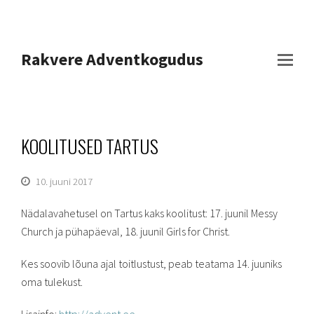
Rakvere Adventkogudus
KOOLITUSED TARTUS
10. juuni 2017
Nädalavahetusel on Tartus kaks koolitust: 17. juunil Messy
Church ja pühapäeval, 18. juunil Girls for Christ.
Kes soovib lõuna ajal toitlustust, peab teatama 14. juuniks
oma tulekust.