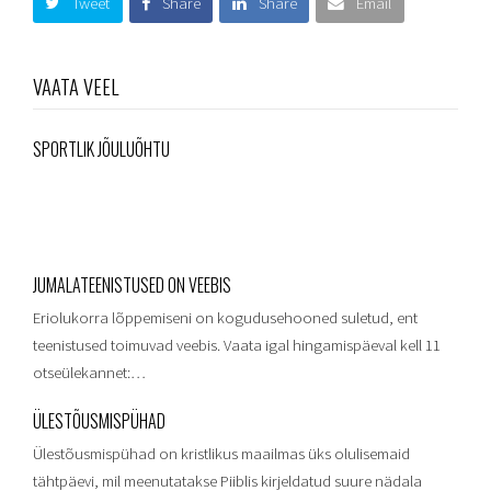
Tweet
Share
Share
Email
VAATA VEEL
SPORTLIK JÕULUÕHTU
JUMALATEENISTUSED ON VEEBIS
Eriolukorra lõppemiseni on kogudusehooned suletud, ent
teenistused toimuvad veebis. Vaata igal hingamispäeval kell 11
otseülekannet:…
ÜLESTÕUSMISPÜHAD
Ülestõusmispühad on kristlikus maailmas üks olulisemaid
tähtpäevi, mil meenutatakse Piiblis kirjeldatud suure nädala